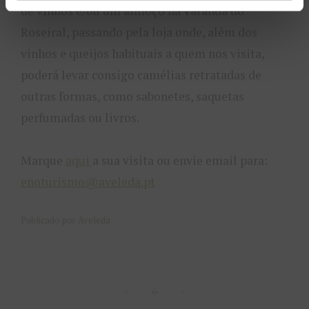
de vinhos e/ou um almoço na Varanda do
Roseiral, passando pela loja onde, além dos
vinhos e queijos habituais a quem nos visita,
poderá levar consigo camélias retratadas de
outras formas, como sabonetes, saquetas
perfumadas ou livros.
Marque
aqui
a sua visita ou envie email para:
enoturismo@aveleda.pt
Publicado por Aveleda