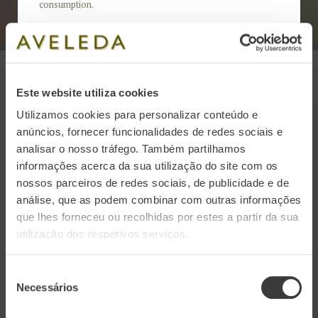
consumption.
By browsing this website you are agreeing to the
Privacy
Policy
and
Cookies Policy
.
Este website utiliza cookies
Mês das Camélias na Quinta da
Utilizamos cookies para personalizar conteúdo e
Aveleda
anúncios, fornecer funcionalidades de redes sociais e
analisar o nosso tráfego. Também partilhamos
02 Mar 2022 / Vinhos
informações acerca da sua utilização do site com os
nossos parceiros de redes sociais, de publicidade e de
análise, que as podem combinar com outras informações
Durante o mês de março, as visitas guiadas à
que lhes forneceu ou recolhidas por estes a partir da sua
Quinta da Aveleda têm um foco especial naquela
utilização dos respetivos serviços.
que é uma das suas principais atrações: as
cameleiras em flor.
Seleção
Necessários
de
consentimento
Desfrute de uma visita onde poderá observar